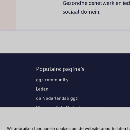
Gezondheidsnetwerk en iede
sociaal domein.
Populaire pagina's
ggz community
Leden
de Nederlandse ggz
Werken bij de Nederlandse ggz
Lid worden
Nieuwsbrieven
Wij gebruiken functionele cookies om de website goed te laten f