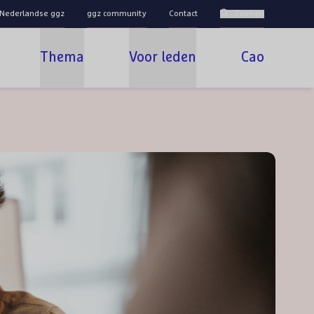
 Nederlandse ggz
ggz community
Contact
Zoeken
Thema
Voor leden
Cao