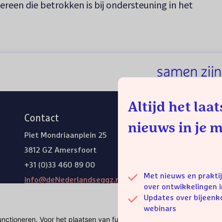
reen die betrokken is bij ondersteuning in het
Altijd het laat
Contact
An
nieuws in je 
Piet Mondriaanplein 25
Weg
3812 GZ Amersfoort
+31 (0)33 460 89 00
Met nieuws en prakti
info@deNederlandseggz.nl
over ontwikkelingen i
Ik zoek hulp
Updates over bijeen
webinars
unctioneren. Voor het plaatsen van functionele cookies is geen toes