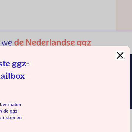
ste ggz-
dere websites
mailbox
 van de wachtlijst
jkverhalen
n de ggz
komsten en
temming nodig. De