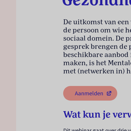
Gezondh
De uitkomst van een 
de persoon om wie he
sociaal domein. De p
gesprek brengen de 
beschikbare aanbod i
maken, is het Menta
met (netwerken in) h
Aanmelden
(opent in een nieuw ta
Wat kun je ver
Dit webinar gaat over drie