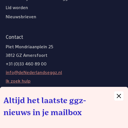
Lid worden
Nieuwsbrieven
Contact
Piet Mondriaanplein 25
3812 GZ Amersfoort
+31 (0)33 460 89 00
info@deNederlandseggz.nl
Ik zoek hulp
Altijd het laatste ggz-
Andere websites
nieuws in je mailbox
Weg van de wachtlijst
Wij gebruiken functionele cookies om de website goed te laten
functioneren. Voor het plaatsen van functionele cookies is geen
toestemming nodig. De volgende cookies kun je zelf instellen: