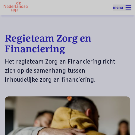
Naar homepage
menu
Spring naar hoofdinhoud
Homepage
Thema's
Regieteam Zorg en Financiering
Regieteam Zorg en
Financiering
Het regieteam Zorg en Financiering richt
zich op de samenhang tussen
inhoudelijke zorg en financiering.