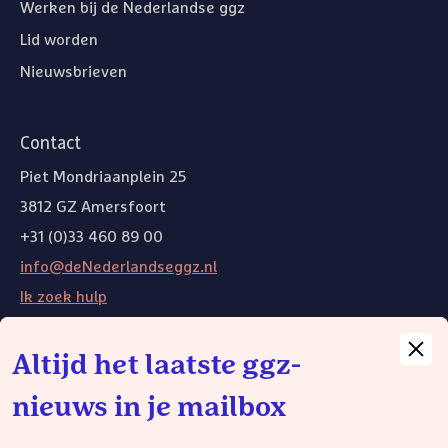
Werken bij de Nederlandse ggz
Lid worden
Nieuwsbrieven
Contact
Piet Mondriaanplein 25
3812 GZ Amersfoort
+31 (0)33 460 89 00
info@deNederlandseggz.nl
Ik zoek hulp
Altijd het laatste ggz-
Andere websites
nieuws in je mailbox
Weg van de wachtlijst
Wij gebruiken functionele cookies om de website goed te laten
functioneren. Voor het plaatsen van functionele cookies is geen