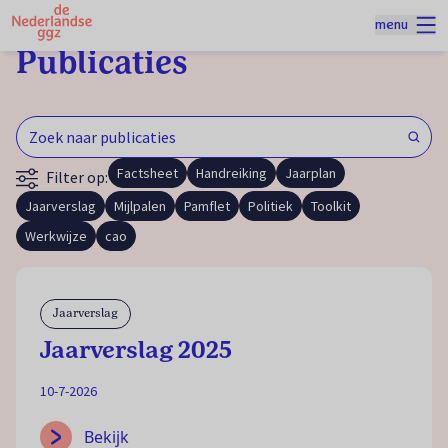
Naar homepage
menu
Spring naar hoofdinhoud
Publicaties
Factsheet
Handreiking
Jaarplan
Filter op:
Jaarverslag
Mijlpalen
Pamflet
Politiek
Toolkit
Werkwijze
cao
Jaarverslag
Jaarverslag 2025
10-7-2026
Bekijk