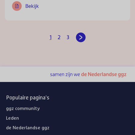
Bekijk
Volgende pagina
Pagina
Pagina
Pagina
1
2
3
Populaire pagina's
ggz community
Leden
de Nederlandse ggz