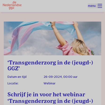
Naar homepage
menu
Spring naar hoofdinhoud
Homepage
Agenda
‘Transgenderzorg in de (jeugd-) GGZ’
‘Transgenderzorg in de (jeugd-)
GGZ’
Datum en tijd
26-09-2024, 00:00 uur
Locatie:
Webinar
Schrijf je in voor het webinar
‘Transgenderzorg in de (jeugd-)