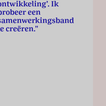
ontwikkeling’. Ik
probeer een
samenwerkingsband
te creëren."