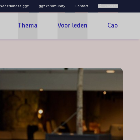
 Nederlandse ggz
ggz community
Contact
Zoeken
Thema
Voor leden
Cao