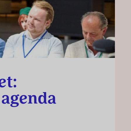
et:
 agenda