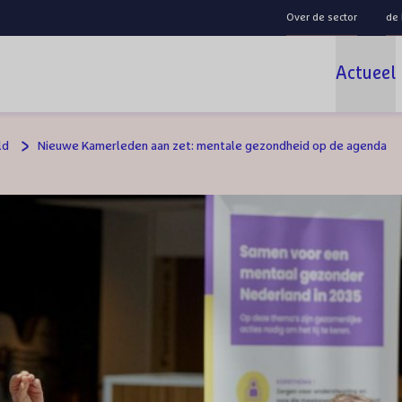
Over de sector
de
Actueel
ld
Nieuwe Kamerleden aan zet: mentale gezondheid op de agenda