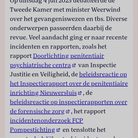
Op dinsdag 4 juli 2023 debatteerde de
Tweede Kamer met minister Weerwind
over het gevangeniswezen en tbs. Diverse
onderwerpen passeerden daarbij de
revue. Veel aandacht ging er naar recente
incidenten en rapporten, zoals het
rapport
Doorlichting penitentiair
(opent in een nieuw tab
psychiatrische centra
van Inspectie
Justitie en Veiligheid, de
beleidsreactie op
het Inspectierapport over de penitentiaire
(opent in een nieuw t
inrichting Nieuwersluis
, de
beleidsreactie op inspectierapporten over
(opent in een nieuw tabbl
de forensische zorg
, het rapport
incidentenonderzoek FCP
(opent in een nieuw tabblad)
Pompestichting
en tenslotte het