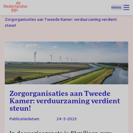
Naar homepage
menu
Spring naar hoofdinhoud
Homepage
Nieuws
Zorgorganisaties aan Tweede Kamer: verduurzaming verdient
steun!
Zorgorganisaties aan Tweede
Kamer: verduurzaming verdient
steun!
Publicatiedatum:
24-5-2023