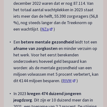
december 2022 waren dat er nog 87.114. Van
het totaal aantal wachtplekken in 2023 staat
iets meer dan de helft, 55.390 zorgvragers (56,8
%), nog steeds langer dan de Treeknorm op
(opent in een nieuw tabblad)
een wachtlijst. (
NZa
)
Een
betere mentale gezondheid
leidt tot een
afname van zorgkosten
en minder verzuim op
het werk. Voor het eerst berekenden
onderzoekers hoeveel geld bespaard kan
worden: als de mentale gezondheid van een
miljoen volwassen met 5 procent verbetert, kan
(opent in een nieuw
dit €144 miljoen besparen. (
RIVM
)
In 2023
kregen 474 duizend jongeren
jeugdzorg
. Dit zijn er 10 duizend meer dan in
2021, een toename van 2,2 procent. De stijging