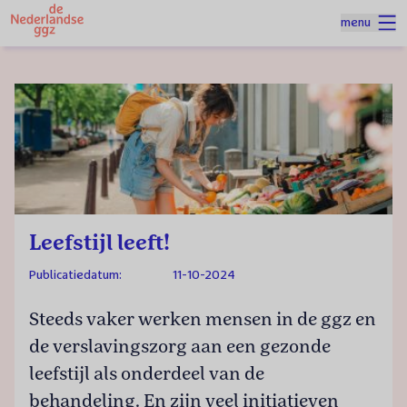
Naar homepage
menu
Spring naar hoofdinhoud
Homepage
Nieuws
Leefstijl leeft!
Leefstijl leeft!
Publicatiedatum:
11-10-2024
Steeds vaker werken mensen in de ggz en
de verslavingszorg aan een gezonde
leefstijl als onderdeel van de
behandeling. En zijn veel initiatieven