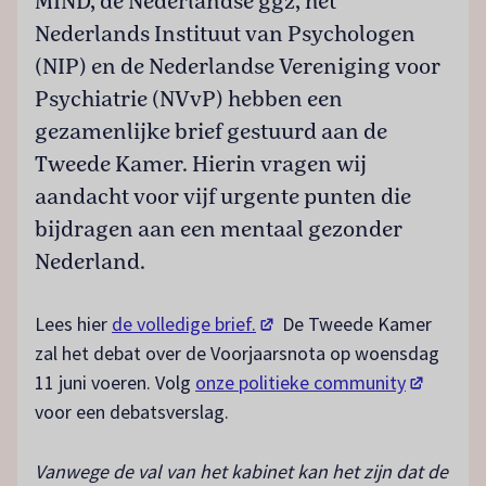
MIND, de Nederlandse ggz, het
Nederlands Instituut van Psychologen
(NIP) en de Nederlandse Vereniging voor
Psychiatrie (NVvP) hebben een
gezamenlijke brief gestuurd aan de
Tweede Kamer. Hierin vragen wij
aandacht voor vijf urgente punten die
bijdragen aan een mentaal gezonder
Nederland.
(opent in een nieuw tabblad)
Lees hier
de volledige brief.
De Tweede Kamer
zal het debat over de Voorjaarsnota op woensdag
(opent in
11 juni voeren. Volg
onze politieke community
voor een debatsverslag.
Vanwege de val van het kabinet kan het zijn dat de