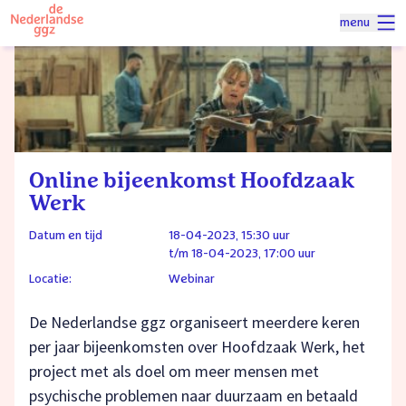
Naar homepage
menu
Spring naar hoofdinhoud
Online bijeenkomst Hoofdzaak
Werk
Datum en tijd
18-04-2023, 15:30 uur
t/m 18-04-2023, 17:00 uur
Locatie:
Webinar
De Nederlandse ggz organiseert meerdere keren
per jaar bijeenkomsten over Hoofdzaak Werk, het
project met als doel om meer mensen met
psychische problemen naar duurzaam en betaald