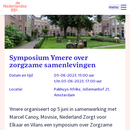
Naar homepage
menu
Spring naar hoofdinhoud
Symposium Ymere over
zorgzame samenlevingen
Datum en tijd
05-06-2023, 15:00 uur
t/m 05-06-2023, 17:00 uur
Locatie:
Pakhuys Afrika, Jollemanhof 21,
Amsterdam
Ymere organiseert op 5 juni in samenwerking met
Marcel Canoy, Movisie, Nederland Zorgt voor
Elkaar en Vilans een symposium over Zorgzame