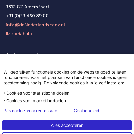
3812 GZ Amersfoort
+31 (0)33 460 89 00
info@deNederlandseggz.nl
Ik zoek hulp
Andere websites
Weg van de wachtlijst
Wij gebruiken functionele cookies om de website goed te laten
functioneren. Voor het plaatsen van functionele cookies is geen
toestemming nodig. De volgende cookies kun je zelf instellen:
Volg ons op Bluesky
Volg ons op LinkedIn
Volg ons
Cookies voor statistische doelen
Cookies voor marketingdoelen
Privacy
Pas cookie-voorkeuren aan
Cookiebeleid
Cookiebeleid
Alles accepteren
Disclaimer