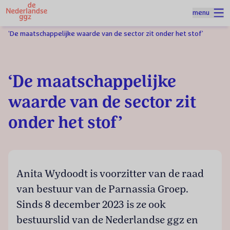
Naar homepage
menu
Spring naar hoofdinhoud
Homepage
Thema's
Regieteam Mens en Werk
‘De maatschappelijke waarde van de sector zit onder het stof’
‘De maatschappelijke
waarde van de sector zit
onder het stof’
Anita
Wydoodt is voorzitter van de raad
van bestuur van de Parnassia Groep.
Sinds 8 december 2023 is ze ook
bestuurslid van de Nederlandse ggz en