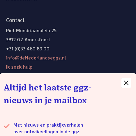
Contact
Piet Mondriaanplein 25
3812 GZ Amersfoort
+31 (0)33 460 89 00
info@deNederlandseggz.nl
Ik zoek hulp
Altijd het laatste ggz-
Andere websites
nieuws in je mailbox
Weg van de wachtlijst
Wij gebruiken functionele cookies om de website goed te laten
functioneren. Voor het plaatsen van functionele cookies is geen
toestemming nodig. De volgende cookies kun je zelf instellen:
Volg ons op Bluesky
Volg ons op LinkedIn
Volg ons
Met nieuws en praktijkverhalen
Cookies voor statistische doelen
over ontwikkelingen in de ggz
Cookies voor marketingdoelen