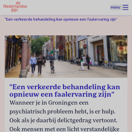
Naar homepage
menu
Spring naar hoofdinhoud
Homepage
Zorg en Veiligheid
"Een verkeerde behandeling kan opnieuw een faalervaring zijn"
"Een verkeerde behandeling kan
opnieuw een faalervaring zijn"
Wanneer je in Groningen een
psychiatrisch probleem hebt, is er hulp.
Ook als je daarbij delictgedrag vertoont.
Ook mensen met een licht verstandelijke