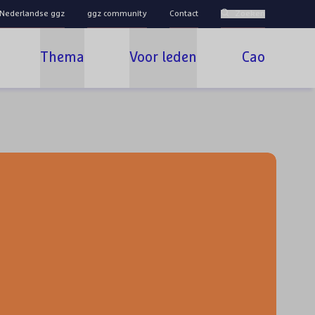
 Nederlandse ggz
ggz community
Contact
Zoeken
Thema
Voor leden
Cao