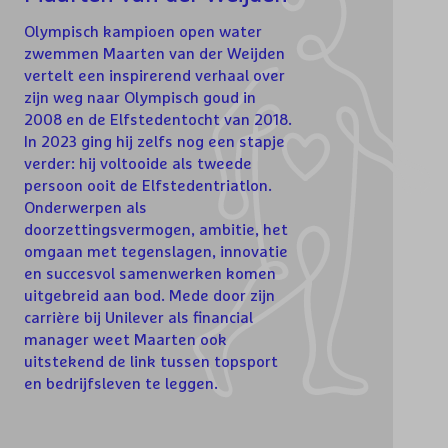
Olympisch kampioen open water
zwemmen Maarten van der Weijden
vertelt een inspirerend verhaal over
zijn weg naar Olympisch goud in
2008 en de Elfstedentocht van 2018.
In 2023 ging hij zelfs nog een stapje
verder: hij voltooide als tweede
persoon ooit de Elfstedentriatlon.
Onderwerpen als
doorzettingsvermogen, ambitie, het
omgaan met tegenslagen, innovatie
en succesvol samenwerken komen
uitgebreid aan bod. Mede door zijn
carrière bij Unilever als financial
manager weet Maarten ook
uitstekend de link tussen topsport
en bedrijfsleven te leggen.