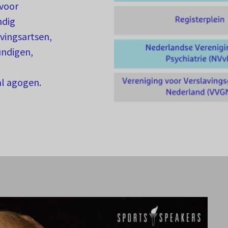
voor
ndig
avingsartsen,
undigen,
al agogen.