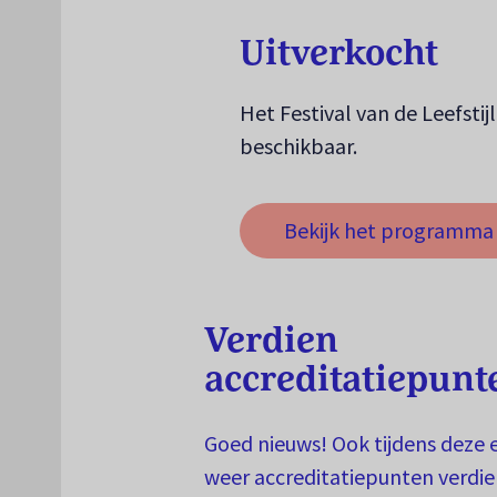
Uitverkocht
Het Festival van de Leefstijl
beschikbaar.
Bekijk het programma
(opent in een nieuw ta
Verdien
accreditatiepunt
Goed nieuws! Ook tijdens deze e
weer accreditatiepunten verdien