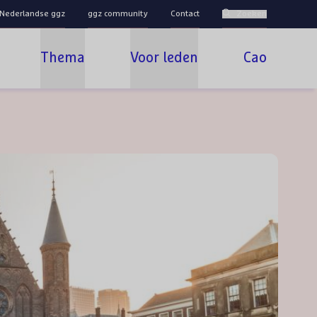
 Nederlandse ggz
ggz community
Contact
Zoeken
Thema
Voor leden
Cao