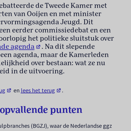
debatteerde de Tweede Kamer met
rten van Ooijen en met minister
ervormingsagenda Jeugd. Dit
a een eerder commissiedebat en een
orlopig het politieke sluitstuk over
(opent in een nieuw tabblad)
nde agenda
. Na dit slepende
n een agenda, maar de Kamerleden
elijkheid over bestaan: wat ze nu
eid in de uitvoering.
(opent in een nieuw tabblad)
(opent in een nieuw tabblad)
rug
en
lees het terug
.
n opvallende punten
lpbranches (BGZJ), waar de Nederlandse ggz