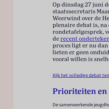
Op dinsdag 27 juni 
staatssecretaris Maa
Weerwind over de H
plenaire debat is, n
rondetafelgesprek, vo
de
recent onderteke
proces ligt er nu da
lieten er geen onduid
vooral willen is snelh
Kijk het volledige debat te
Prioriteiten e
De samenwerkende jeugdhu