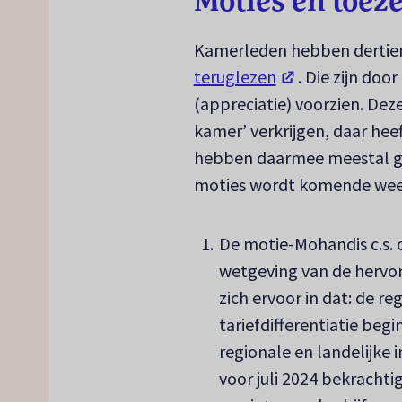
Moties en toez
Kamerleden hebben dertien
(opent in een ni
teruglezen
. Die zijn doo
(appreciatie) voorzien. Deze
kamer’ verkrijgen, daar he
hebben daarmee meestal g
moties wordt komende wee
De motie-Mohandis c.s. o
wetgeving van de hervor
zich ervoor in dat: de r
tariefdifferentiatie beg
regionale en landelijke 
voor juli 2024 bekracht