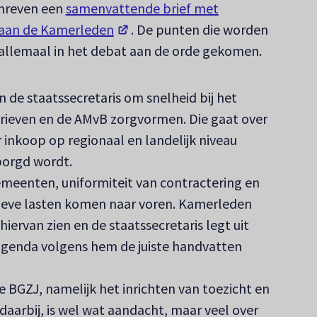
chreven een
samenvattende brief met
(opent in een nieuw tabblad)
 aan de Kamerleden
. De punten die worden
 allemaal in het debat aan de orde gekomen.
de staatssecretaris om snelheid bij het
arieven en de AMvB zorgvormen. Die gaat over
inkoop op regionaal en landelijk niveau
borgd wordt.
eenten, uniformiteit van contractering en
tieve lasten komen naar voren. Kamerleden
hiervan zien en de staatssecretaris legt uit
enda volgens hem de juiste handvatten
 BGZJ, namelijk het inrichten van toezicht en
daarbij, is wel wat aandacht, maar veel over