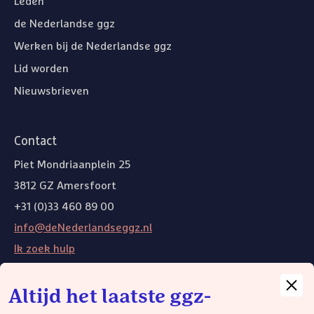
Leden
de Nederlandse ggz
Werken bij de Nederlandse ggz
Lid worden
Nieuwsbrieven
Contact
Piet Mondriaanplein 25
3812 GZ Amersfoort
+31 (0)33 460 89 00
info@deNederlandseggz.nl
Ik zoek hulp
Altijd het laatste ggz-
Andere websites