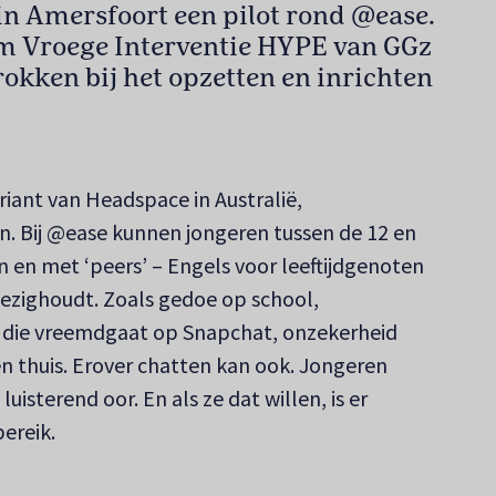
 in Amersfoort een pilot rond @ease.
m Vroege Interventie HYPE van GGz
rokken bij het opzetten en inrichten
iant van Headspace in Australië,
n. Bij @ease kunnen jongeren tussen de 12 en
 en met ‘peers’ – Engels voor leeftijdgenoten
bezighoudt. Zoals gedoe op school,
n) die vreemdgaat op Snapchat, onzekerheid
men thuis. Erover chatten kan ook. Jongeren
uisterend oor. En als ze dat willen, is er
ereik.