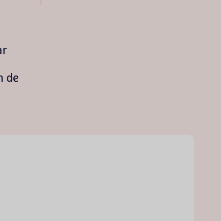
ar
m de