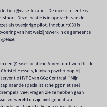
 dertien @ease-locaties. De meest recente is
ersfoort. Deze locatie is in opdracht van de
t als tweejarige pilot. Indebuurt033 is
itvoering van het welzijnswerk in de gemeente
r @ease.
an een @ease-locatie in Amersfoort werd bij de
hristel Hessels, klinisch psycholoog bij
terventie HYPE van GGz Centraal. “Mijn
stap naar de specialistische ggz niet snel
drempels. Veel vragen die ze hebben gaan
se leefwereld en zijn niet gericht op
ehandeling. In Australië heb ik Headspace-