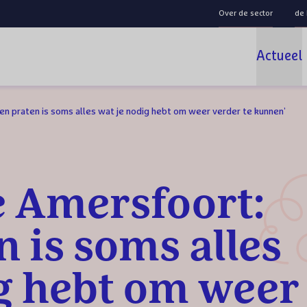
Over de sector
de
Actueel
n praten is soms alles wat je nodig hebt om weer verder te kunnen’
e Amersfoort:
n is soms alles
g hebt om weer