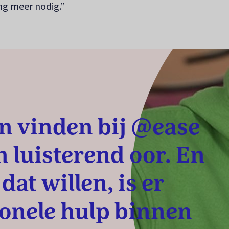
ng meer nodig.”
n vinden bij @ease
n luisterend oor. En
 dat willen, is er
ionele hulp binnen