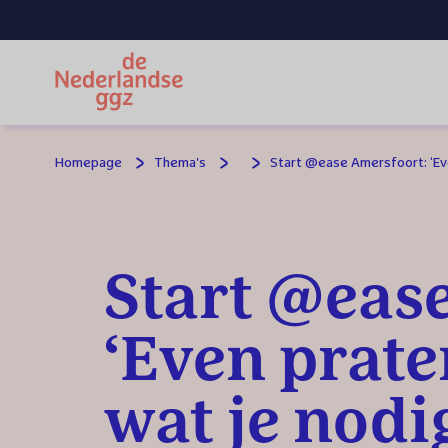
Spring naar hoofdinhoud
Homepage
Thema's
Start @ease Amersfoort: ‘Eve
Start @eas
‘Even prate
wat je nodi