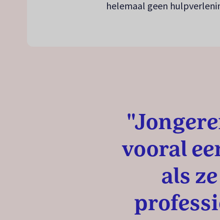
helemaal geen hulpverleni
"Jongere
vooral ee
als ze
profess