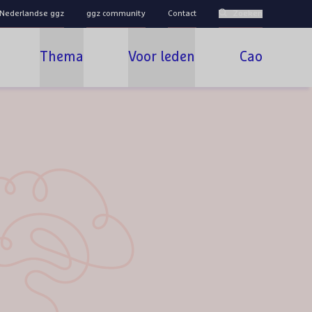
 Nederlandse ggz
ggz community
Contact
Zoeken
Thema
Voor leden
Cao