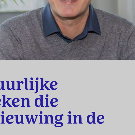
uurlijke
ken die
ieuwing in de