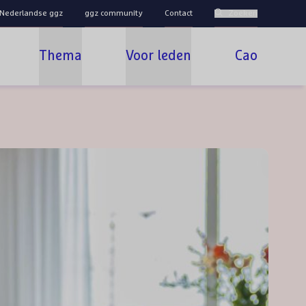
 Nederlandse ggz
ggz community
Contact
Zoeken
Thema
Voor leden
Cao