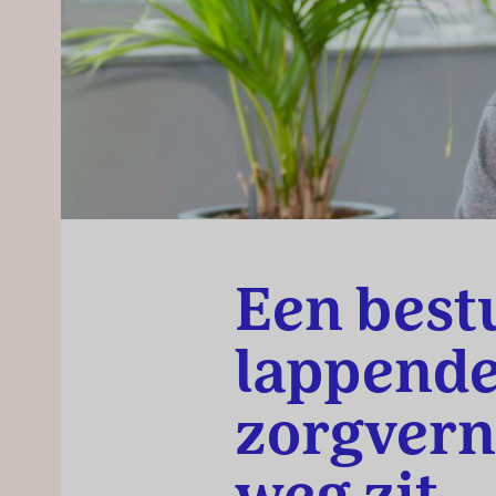
Een best
lappende
zorgvern