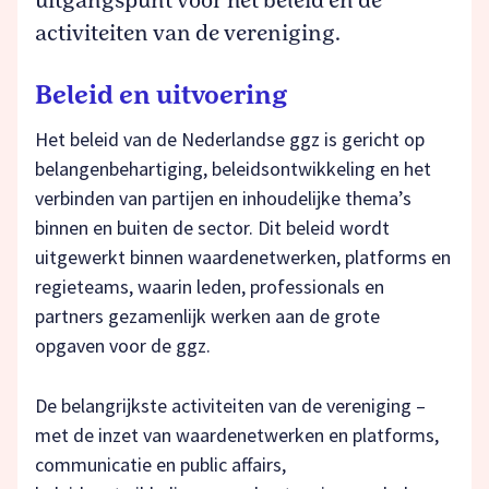
uitgangspunt voor het beleid en de
Platformen
activiteiten van de vereniging.
Jong ggz
Beleid en uitvoering
Het beleid van de Nederlandse ggz is gericht op
Zorg en Recht
belangenbehartiging, beleidsontwikkeling en het
verbinden van partijen en inhoudelijke thema’s
Communicatie en Public
binnen en buiten de sector. Dit beleid wordt
affairs
uitgewerkt binnen waardenetwerken, platforms en
regieteams, waarin leden, professionals en
partners gezamenlijk werken aan de grote
Financiën
opgaven voor de ggz.
De belangrijkste activiteiten van de vereniging –
met de inzet van waardenetwerken en platforms,
communicatie en public affairs,