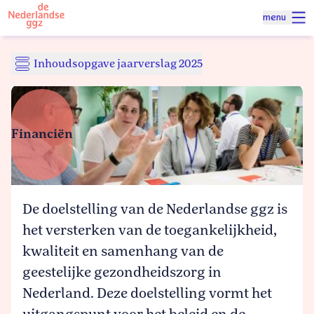
Naar homepage
menu
Spring naar hoofdinhoud
Inhoudsopgave jaarverslag 2025
Inleiding jaarverslag 2025:
bewogen in beweging
Financiën
Bestuurlijke vernieuwing en
werkorganisatie
De doelstelling van de Nederlandse ggz is
Regieteams
het versterken van de toegankelijkheid,
kwaliteit en samenhang van de
geestelijke gezondheidszorg in
Waardenetwerken
Nederland. Deze doelstelling vormt het