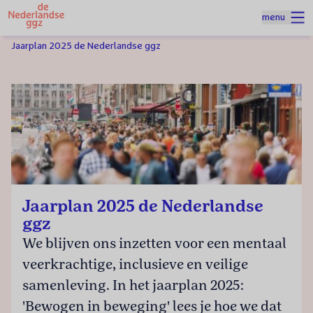
Naar homepage
menu
Spring naar hoofdinhoud
Homepage
Over de Nederlandse ggz
Jaarplan 2025 de Nederlandse ggz
Jaarplan 2025 de Nederlandse
ggz
We blijven ons inzetten voor een mentaal
veerkrachtige, inclusieve en veilige
samenleving. In het jaarplan 2025:
'Bewogen in beweging' lees je hoe we dat