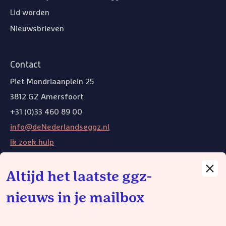
Lid worden
Nieuwsbrieven
Contact
Piet Mondriaanplein 25
3812 GZ Amersfoort
+31 (0)33 460 89 00
info@deNederlandseggz.nl
Ik zoek hulp
Altijd het laatste ggz-
Andere websites
nieuws in je mailbox
Weg van de wachtlijst
Wij gebruiken functionele cookies om de website goed te laten
functioneren. Voor het plaatsen van functionele cookies is geen
toestemming nodig. De volgende cookies kun je zelf instellen: