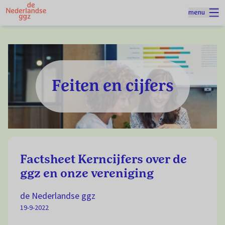
Naar homepage
menu
Spring naar hoofdinhoud
Homepage
Thema's
Feiten en cijfers
Feiten en cijfers
Factsheet Kerncijfers over de
ggz en onze vereniging
de Nederlandse ggz
19-9-2022