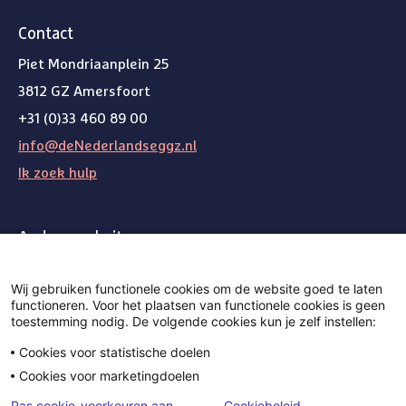
Contact
Piet Mondriaanplein 25
3812 GZ Amersfoort
+31 (0)33 460 89 00
info@deNederlandseggz.nl
Ik zoek hulp
Andere websites
Weg van de wachtlijst
Wij gebruiken functionele cookies om de website goed te laten
functioneren. Voor het plaatsen van functionele cookies is geen
toestemming nodig. De volgende cookies kun je zelf instellen:
Volg ons op Bluesky
Volg ons op LinkedIn
Volg ons
Cookies voor statistische doelen
Cookies voor marketingdoelen
Privacy
Pas cookie-voorkeuren aan
Cookiebeleid