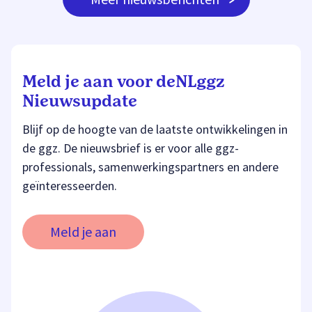
Meld je aan voor deNLggz
Nieuwsupdate
Blijf op de hoogte van de laatste ontwikkelingen in
de ggz. De nieuwsbrief is er voor alle ggz-
professionals, samenwerkingspartners en andere
geïnteresseerden.
Meld je aan voor deNLggz Nieuwsupdate
Meld je aan