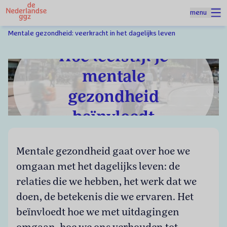
Naar homepage
menu
Spring naar hoofdinhoud
Homepage
Thema's
Mentale gezondheid: veerkracht in het dagelijks leven
Hoe leefstijl je
mentale
gezondheid
beïnvloedt
Mentale gezondheid gaat over hoe we
omgaan met het dagelijks leven: de
relaties die we hebben, het werk dat we
doen, de betekenis die we ervaren. Het
beïnvloedt hoe we met uitdagingen