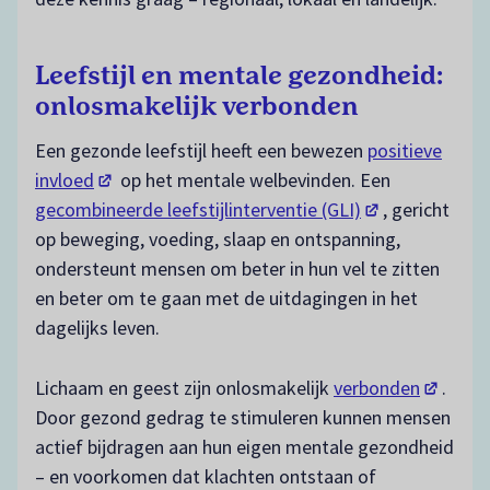
Leefstijl en mentale gezondheid:
onlosmakelijk verbonden
Een gezonde leefstijl heeft een bewezen
positieve
(opent in een nieuw tabblad)
invloed
op het mentale welbevinden. Een
(opent in een n
gecombineerde leefstijlinterventie (GLI)
, gericht
op beweging, voeding, slaap en ontspanning,
ondersteunt mensen om beter in hun vel te zitten
en beter om te gaan met de uitdagingen in het
dagelijks leven.
(opent i
Lichaam en geest zijn onlosmakelijk
verbonden
.
Door gezond gedrag te stimuleren kunnen mensen
actief bijdragen aan hun eigen mentale gezondheid
– en voorkomen dat klachten ontstaan of